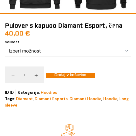
t
Pulover s kapuco Diamant Esport, črna
40,00
€
Velikost
Dodaj v košarico
ID
ID
Kategorija:
Hoodies
Tags:
Diamant
,
Diamant Esports
,
Diamant Hoodie
,
Hoodie
,
Long
sleeve