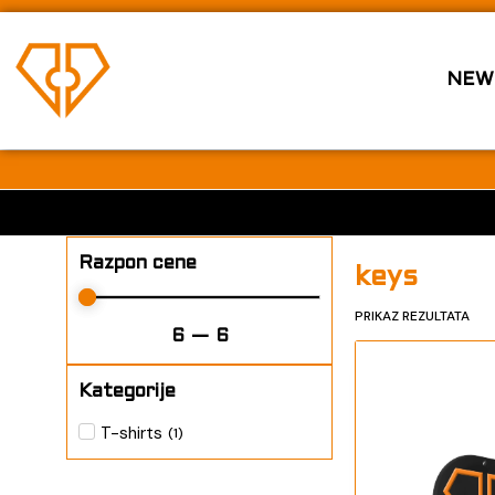
S
Razpon cene
k
i
NEW
p
6
—
6
t
o
Kategorije
c
o
T-shirts
(
1
)
n
t
Razpon cene
keys
e
PRIKAZ REZULTATA
n
6
—
6
t
Kategorije
T-shirts
(
1
)