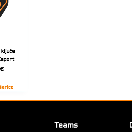
ključe
Esport
€
šarico
Teams