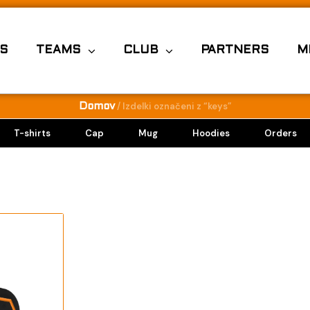
S
TEAMS
CLUB
PARTNERS
M
/ Izdelki označeni z “keys”
Domov
T-shirts
Cap
Mug
Hoodies
Orders